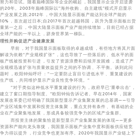
努力和尝试。随着巅峰国际等企业的崛起，我国显示企业开启逆袭
的20年。2003年巅峰国际以“海外收购、自主建线”模式开启显示
产业发展之路;2012年，中国大陆显示面板产能达到全球产能的
10%，首次超过日本;自2017年首次超越韩国，跃升为显示面板出货
量第一之后，中国大陆显示面板产业产能持续增加，目前已经占据
全球产能的一半以上，跻身世界第一梯队。
理性并购促进产业健康发展
早前，对于我国显示面板取得的卓越成绩，有些地方将其片面
解读为依赖“产业规模扩张”，这也导致了一些落后的、低水平的面
板产线被投资和引进，引发了资源浪费和后续开发困难，造成了产
业规模迅速扩张与质量效益提升之间的不协调、不平衡。谈到此问
题时，欧阳钟灿呼吁：“一定要防止盲目引进低水平、重复建设的
生产线，共同维护显示产业良性竞争环境。”
“对于类似这种低水平重复建设的行为，政府早已‘重拳出击’，
建立了窗口期指导制度。”欧阳钟灿告诉记者。早在2014年，国家
发展改革委已经明确了我国新型显示产业集聚发展的总基调——引导
产业区域集中发展和投资主体集聚，重点支持有条件、有基础的企
业在产业聚集地发展，形成具备较强竞争力的区域产业集群。
而投资主体的聚集恰是新型显示产业集聚发展的体现——更多
资源和产能向龙头靠拢，我国显示面板产业集中度和面板供应链竞
争力得以提升，行业竞争也更加有序。2020年我国显示产业链上下